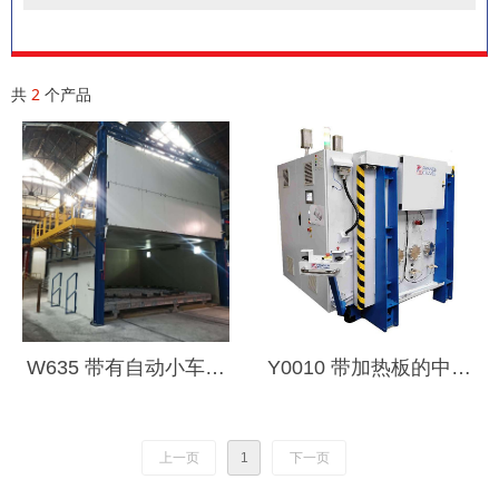
共
2
个产品
W635 带有自动小车的
Y0010 带加热板的中真
模组烘箱
空脱气烘箱
上一页
1
下一页