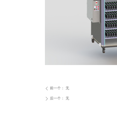
前一个：
无
ꄴ
后一个：
无
ꄲ