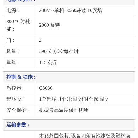
电源 :
230V ~单相 50/60赫兹 16安培
300 °C时耗
2000 瓦特
能 :
门 :
2
风量 :
390 立方米/每小时
重量 :
115 公斤
控制 & 功能 :
温控器 :
C3030
程序段 :
1个程序, 4个升温段和4个保温段
安全保护 :
机型最高温度保护切断
运输参数 :
木箱外围包装, 设备四角有泡沫板及塑料膜