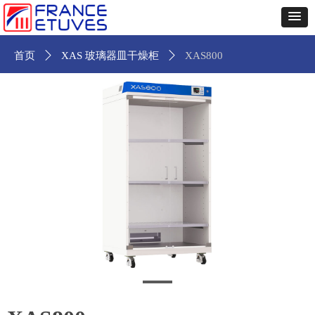
首页
ꄲ
XAS 玻璃器皿干燥柜
ꄲ
XAS800